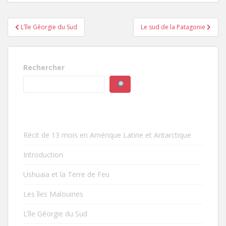
Navigation
L’île Géorgie du Sud
Le sud de la Patagonie
de
l’article
Rechercher
Récit de 13 mois en Amérique Latine et Antarctique
Introduction
Ushuaia et la Terre de Feu
Les îles Malouines
L’île Géorgie du Sud