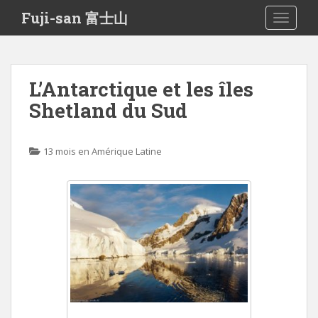
S
Fuji-san 富士山
TOGGLE
k
i
p
t
L’Antarctique et les îles
o
Shetland du Sud
m
a
i
13 mois en Amérique Latine
n
c
o
n
t
e
n
t