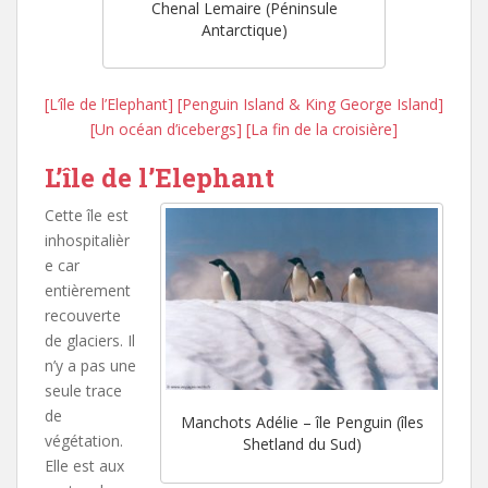
Chenal Lemaire (Péninsule
Antarctique)
[L’île de l’Elephant]
[Penguin Island & King George Island]
[Un océan d’icebergs]
[La fin de la croisière]
L’île de l’Elephant
Cette île est
inhospitalièr
e car
entièrement
recouverte
de glaciers. Il
n’y a pas une
seule trace
de
Manchots Adélie – île Penguin (îles
végétation.
Shetland du Sud)
Elle est aux