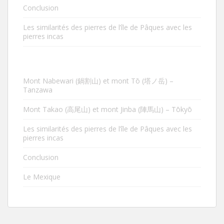
Conclusion
Les similarités des pierres de l’île de Pâques avec les
pierres incas
Mont Nabewari (鍋割山) et mont Tō (塔ノ岳) –
Tanzawa
Mont Takao (高尾山) et mont Jinba (陣馬山) – Tōkyō
Les similarités des pierres de l’île de Pâques avec les
pierres incas
Conclusion
Le Mexique