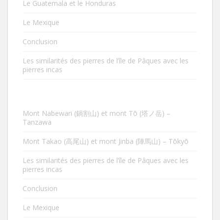
Le Guatemala et le Honduras
Le Mexique
Conclusion
Les similarités des pierres de l’île de Pâques avec les
pierres incas
Mont Nabewari (鍋割山) et mont Tō (塔ノ岳) –
Tanzawa
Mont Takao (高尾山) et mont Jinba (陣馬山) – Tōkyō
Les similarités des pierres de l’île de Pâques avec les
pierres incas
Conclusion
Le Mexique