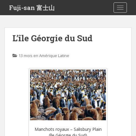
S
Fuji-san 富士山
TOGGLE
k
i
p
t
L’île Géorgie du Sud
o
m
a
13 mois en Amérique Latine
i
n
c
o
n
t
e
n
t
Manchots royaux – Salisbury Plain
(île Géorgie du Sud)