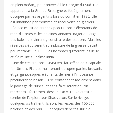
en plein océan), pour arriver à l’île Géorgie du Sud. Elle
appartient à la Grande Bretagne et fut également
occupée par les argentins lors du conflit en 1982. Elle
est inhabitée par l’homme et recouverte de glaciers.
L’île accueillait de grandes populations d’éléphants de
mer, d’otaries et les baleines aimaient nager au large.
Les baleiniers vinrent y construire des stations. Mais les
réserves s’épuisèrent et l’industrie de la graisse devint
peu rentable. En 1965, les hommes quittèrent les lieux
et l’île revint au calme initial.
L’une de ces stations, Grytviken, fait office de « capitale
fantôme ». Elle est maintenant occupée par les bruyants
et gargantuesques éléphants de mer à l’imposante
protubérance nasale. Ils se confondent facilement dans
le paysage de ruines, et sans faire attention, on
marcherait facilement dessus. On y trouve aussi la
tombe de l’explorateur Shackleton. Sur le rivage,
quelques os traînent. Ils sont les restes des 165.000
baleines et des 500.000 phoques dépecés sur l’île.