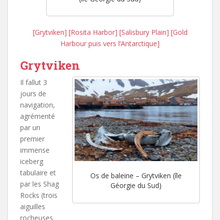
[Grytviken]
[Rosita Harbor]
[Salisbury Plain]
[Gold
Harbour puis vers l’Antarctique]
Grytviken
Il fallut 3
jours de
navigation,
agrémenté
par un
premier
immense
iceberg
tabulaire et
Os de baleine – Grytviken (île
par les Shag
Géorgie du Sud)
Rocks (trois
aiguilles
rocheuses