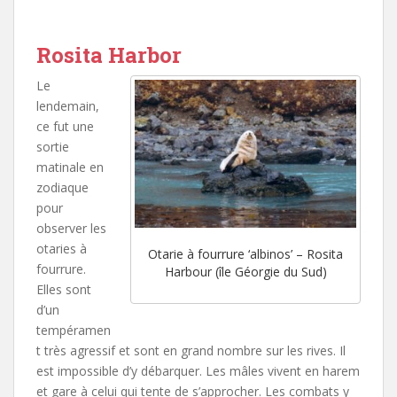
Rosita Harbor
Le
lendemain,
ce fut une
sortie
matinale en
zodiaque
pour
observer les
otaries à
Otarie à fourrure ‘albinos’ – Rosita
fourrure.
Harbour (île Géorgie du Sud)
Elles sont
d’un
tempéramen
t très agressif et sont en grand nombre sur les rives. Il
est impossible d’y débarquer. Les mâles vivent en harem
et gare à celui qui tente de s’approcher. Les combats y