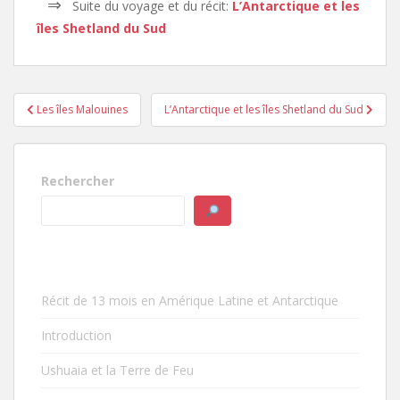
⇒
Suite du voyage et du récit:
L’Antarctique et les
îles Shetland du Sud
Navigation
Les îles Malouines
L’Antarctique et les îles Shetland du Sud
de
l’article
Rechercher
Récit de 13 mois en Amérique Latine et Antarctique
Introduction
Ushuaia et la Terre de Feu