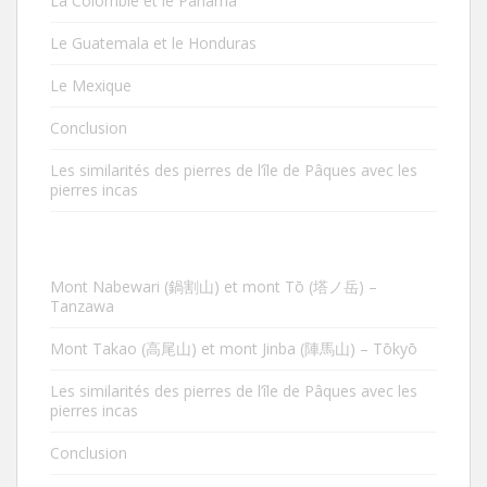
La Colombie et le Panamá
Le Guatemala et le Honduras
Le Mexique
Conclusion
Les similarités des pierres de l’île de Pâques avec les
pierres incas
Mont Nabewari (鍋割山) et mont Tō (塔ノ岳) –
Tanzawa
Mont Takao (高尾山) et mont Jinba (陣馬山) – Tōkyō
Les similarités des pierres de l’île de Pâques avec les
pierres incas
Conclusion