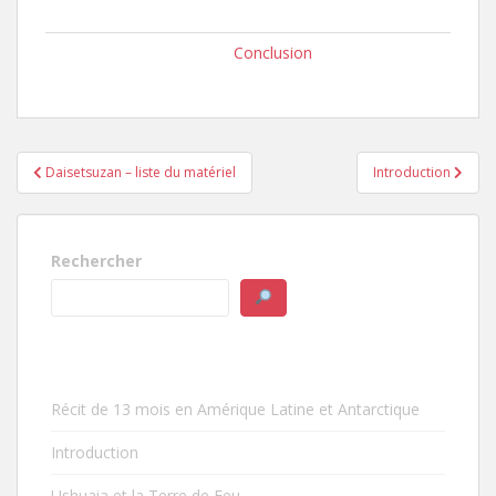
Conclusion
Navigation
Daisetsuzan – liste du matériel
Introduction
de
l’article
Rechercher
Récit de 13 mois en Amérique Latine et Antarctique
Introduction
Ushuaia et la Terre de Feu