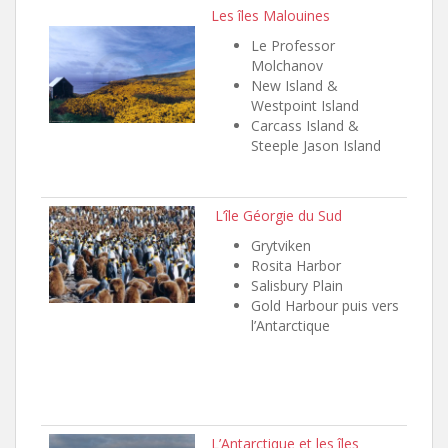
Les îles Malouines
Le Professor
Molchanov
New Island &
Westpoint Island
Carcass Island &
Steeple Jason Island
L’île Géorgie du Sud
Grytviken
Rosita Harbor
Salisbury Plain
Gold Harbour puis vers
l’Antarctique
L’Antarctique et les îles