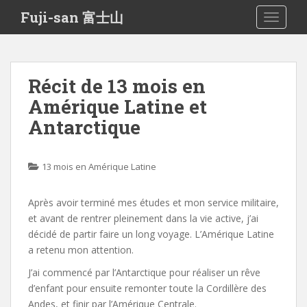
S
Fuji-san 富士山
TOGGLE
k
i
p
t
Récit de 13 mois en
o
Amérique Latine et
m
a
Antarctique
i
n
c
13 mois en Amérique Latine
o
n
Après avoir terminé mes études et mon service militaire,
t
et avant de rentrer pleinement dans la vie active, j’ai
e
décidé de partir faire un long voyage. L’Amérique Latine
n
a retenu mon attention.
t
J’ai commencé par l’Antarctique pour réaliser un rêve
d’enfant pour ensuite remonter toute la Cordillère des
Andes, et finir par l’Amérique Centrale.